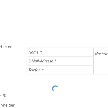
 Herten
ung
chneider