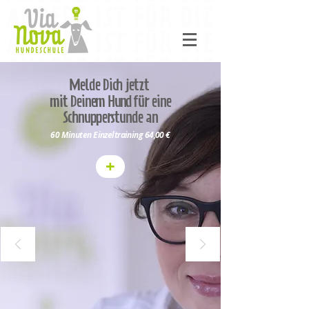
Melde Dich jetzt
mit Deinem
Hund
für eine
Schnupperstunde an
60 Minuten Einzeltraining 64
,00 €
+