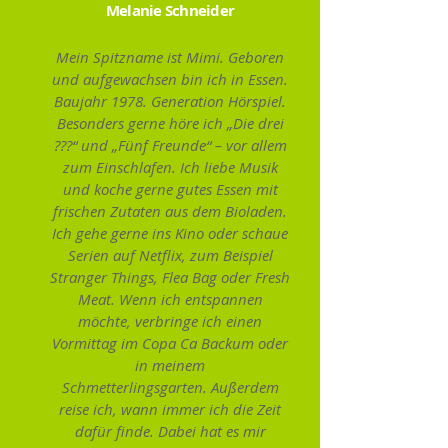
Melanie Schneider
Mein Spitzname ist Mimi. Geboren
und aufgewachsen bin ich in Essen.
Baujahr 1978. Generation Hörspiel.
Besonders gerne höre ich „Die drei
???“ und „Fünf Freunde“ – vor allem
zum Einschlafen. Ich liebe Musik
und koche gerne gutes Essen mit
frischen Zutaten aus dem Bioladen.
Ich gehe gerne ins Kino oder schaue
Serien auf Netflix, zum Beispiel
Stranger Things, Flea Bag oder Fresh
Meat. Wenn ich entspannen
möchte, verbringe ich einen
Vormittag im Copa Ca Backum oder
in meinem
Schmetterlingsgarten. Außerdem
reise ich, wann immer ich die Zeit
dafür finde. Dabei hat es mir