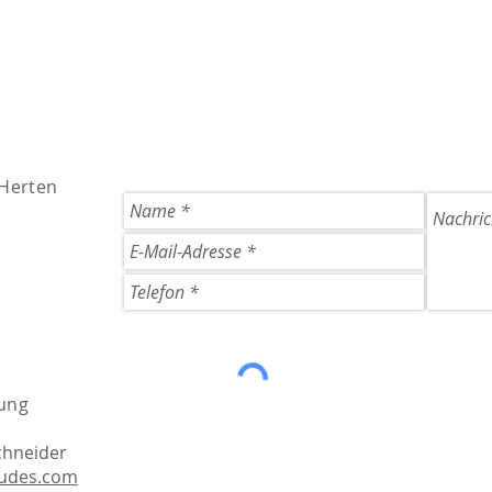
 Herten
ung
chneider
dudes.com