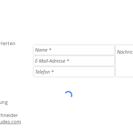
 Herten
ung
chneider
dudes.com