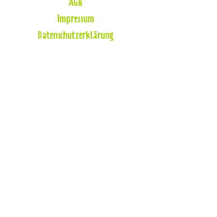
AGB
Impressum
Datenschutzerklärung
Zahlungsmöglichkeiten
Blog
So findest Du mich
Die Hundeschule befindet sich in Herten
im Stadtteil
Herten
Disteln. Das direkt
neben Recklinghausen Hochlar liegt.