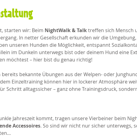
nstaltung
 starten wir: Beim 
NightWalk & Talk
 treffen sich Mensch
gang. In netter Gesellschaft erkunden wir die Umgebung, 
en unseren Hunden die Möglichkeit, entspannt Sozialkonta
allein im Dunkeln unterwegs bist oder deinem Hund eine Ext
 möchtest – hier bist du genau richtig!
h bereits bekannte Übungen aus der Welpen- oder Junghunde
 dem Einzeltraining können hier in lockerer Atmosphäre weit
für Schritt alltagssicher – ganz ohne Trainingsdruck, sonder
unkle Jahreszeit kommt, tragen unsere Vierbeiner beim Nigh
rende Accessoires
. So sind wir nicht nur sicher unterwegs, 
hten…