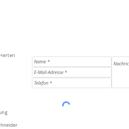
 Herten
ung
chneider