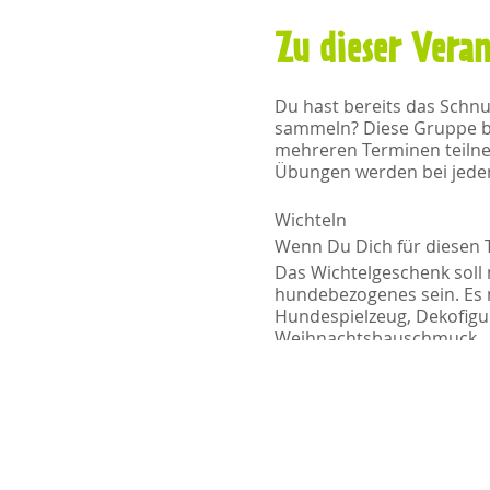
Zu dieser Vera
Du hast bereits das Schn
sammeln? Diese Gruppe bi
mehreren Terminen teilneh
Übungen werden bei jedem
Wichteln
Wenn Du Dich für diesen 
Das Wichtelgeschenk soll 
hundebezogenes sein. Es 
Hundespielzeug, Dekofigur
Weihnachtsbauschmuck.
Dauer des Treffens
10:00 - 12:45 Uhr
Vorteile der Gruppe