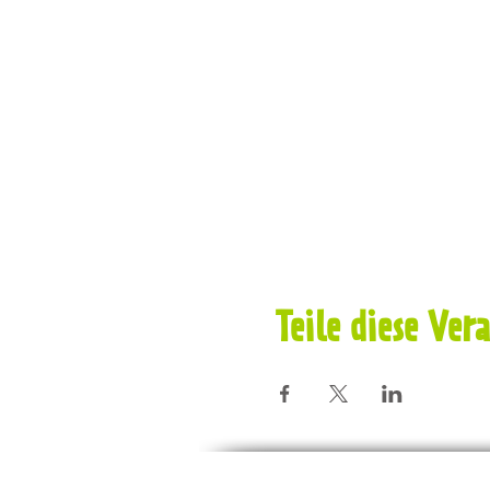
- Du kannst Termine einz
- Immer unterschiedliche 
Wo finden die Treffen sta
- Die Treffen finden an v
Ausschreibung.
Teilnahmevoraussetzun
- "Mantrailing - Seminar f
Teile diese Ver