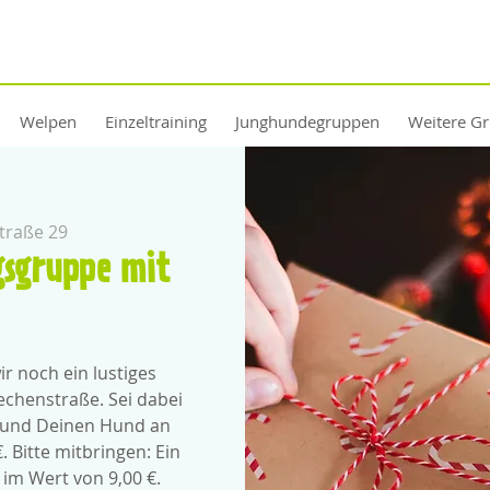
Welpen
Einzeltraining
Junghundegruppen
Weitere G
traße 29
gsgruppe mit
n
r noch ein lustiges
Zechenstraße. Sei dabei
ch und Deinen Hund an
 Bitte mitbringen: Ein
m Wert von 9,00 €.