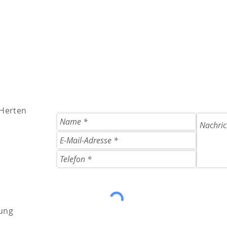
 Herten
ung