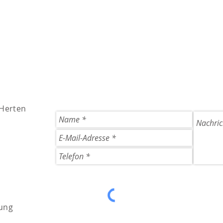
 Herten
ung