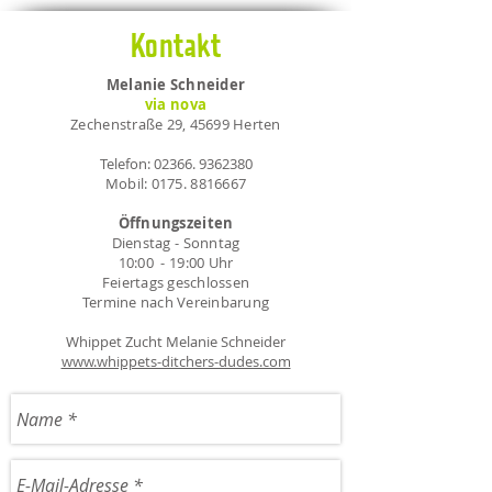
gleichen Runner!!!
Kontakt
Wo finden die Treffen statt?
- Die Treffen finden an verschiedenen
Melanie Schneider
Orten in Herten, Essen, Duisburg und
via nova
Recklinghausen statt. Siehe
Zechenstraße 29, 45699 Herten
Ausschreibung.
Telefon:
02366. 9362380
Teilnahmevoraussetzungen
Mobil:
0175. 8816667
- "Mantrailing - Seminar für Einsteiger"
Öffnungszeiten
Dienstag - Sonntag
10:00 - 19:00 Uhr
Feiertags geschlossen
Termine nach Vereinbarung
Whippet Zucht Melanie Schneider
www.whippets-ditchers-dudes.com