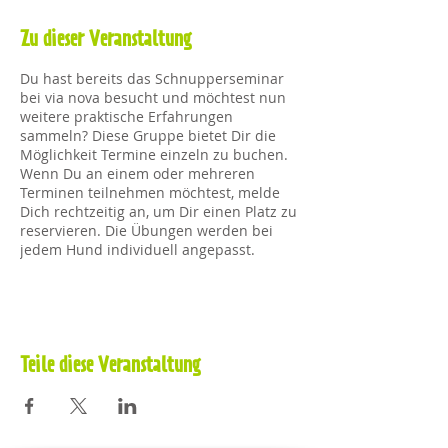
Zu dieser Veranstaltung
Du hast bereits das Schnupperseminar
bei via nova besucht und möchtest nun
weitere praktische Erfahrungen
sammeln? Diese Gruppe bietet Dir die
Möglichkeit Termine einzeln zu buchen.
Wenn Du an einem oder mehreren
Terminen teilnehmen möchtest, melde
Dich rechtzeitig an, um Dir einen Platz zu
reservieren. Die Übungen werden bei
jedem Hund individuell angepasst.
Dauer des Treffens
2 -3 Teilnehmer (45 - 75 Minuten)
4 Teilnehmer (90 -100 Minuten)​
Teile diese Veranstaltung
Vorteile der Gruppe
- Du kannst Termine einzeln buchen
- Immer unterschiedliche
Gruppenteilnehmer. Nicht immer die