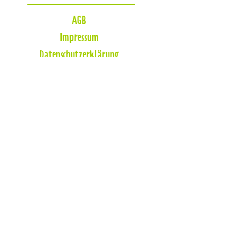
AGB
Impressum
Datenschutzerklärung
Zahlungsmöglichkeiten
Blog
So findest Du mich
Die Hundeschule befindet sich in Herten