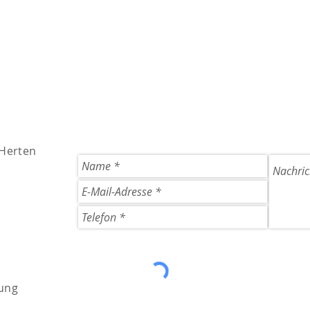
 Herten
ung