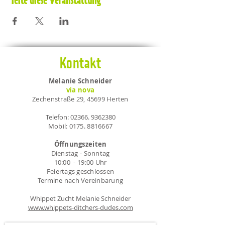
Teile diese Veranstaltung
gleichen Runner!!!
Wo finden die Treffen statt?
- Die Treffen finden an verschiedenen
Orten in Herten, Marl, Essen und
Recklinghausen statt. Siehe Termine.
Kontakt
Teilnahmevoraussetzungen
Melanie Schneider
- Teilnahme am Seminar "Mantrailing:
via nova
Schnupperseminar
Zechenstraße 29, 45699 Herten
Telefon:
02366. 9362380
Mobil:
0175. 8816667
Öffnungszeiten
Dienstag - Sonntag
10:00 - 19:00 Uhr
Feiertags geschlossen
Termine nach Vereinbarung
Whippet Zucht Melanie Schneider
www.whippets-ditchers-dudes.com