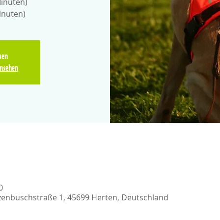
Minuten)
inuten)
sen
nsehen
0
zenbuschstraße 1, 45699 Herten, Deutschland