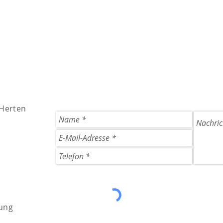
 Herten
ung