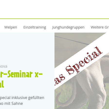
Welpen
Einzeltraining
Junghundegruppen
Weitere G
nova
er-Seminar x-
al
cial inklusive gefüllten
ao mit Sahne