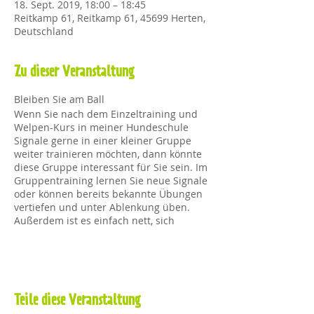
18. Sept. 2019, 18:00 – 18:45
Reitkamp 61, Reitkamp 61, 45699 Herten,
Deutschland
Zu dieser Veranstaltung
Bleiben Sie am Ball
Wenn Sie nach dem Einzeltraining und
Welpen-Kurs in meiner Hundeschule
Signale gerne in einer kleiner Gruppe
weiter trainieren möchten, dann könnte
diese Gruppe interessant für Sie sein. Im
Gruppentraining lernen Sie neue Signale
oder können bereits bekannte Übungen
vertiefen und unter Ablenkung üben.
Außerdem ist es einfach nett, sich
regelmäßig mit anderen Hundehaltern
zu treffen und gemeinsam etwas zu
unternehmen. Ihre Termine können Sie
sich selber aussuchen. Mindestabnahme
3 Termine. Teilnahmekosten: €
18,90/Treffen
Teile diese Veranstaltung