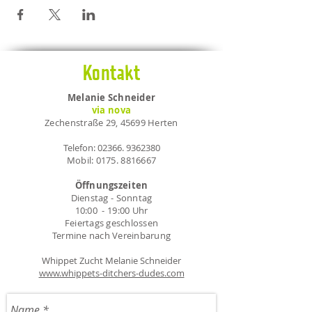
Preis
- 18,90 €/Treffen
Gruppenleitung
- Hundetrainerin Melanie Schneider
Kontakt
​Wie lange dauert ein Treffen?​
Melanie Schneider
- 45 Minuten
via nova
Zechenstraße 29, 45699 Herten
Weitere Informationen​
- Maximal 4 Hunde
Telefon:
02366. 9362380
Mobil:
0175. 8816667
- Die Treffen finden in Herten statt
Öffnungszeiten
Teilnahmevoraussetzung
Dienstag - Sonntag
- Sie haben Spaß an der positiven
10:00 - 19:00 Uhr
Verstärkung und lehnen Strafe in der
Feiertags geschlossen
Hundeerziehung ab.
Termine nach Vereinbarung
Whippet Zucht Melanie Schneider
www.whippets-ditchers-dudes.com