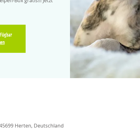
pen-Box gratis!!! Jetzt
rfügbar
hen
 45699 Herten, Deutschland